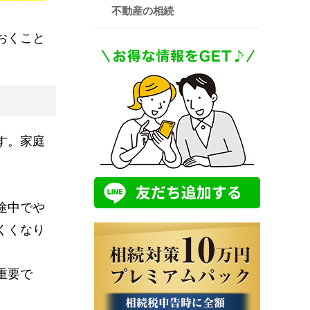
不動産の相続
おくこと
す。家庭
途中でや
くくなり
重要で