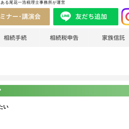
にある尾花一浩税理士事務所が運営
？
たい